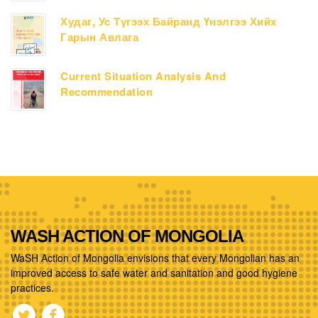
Худаг, Ус Түгээх Байранд Үнэлгээ Хийх
Гарын Авлага
Current Situation Analysis And
Recommendation
WASH ACTION OF MONGOLIA
WaSH Action of Mongolia envisions that every Mongolian has an
improved access to safe water and sanitation and good hygiene
practices.