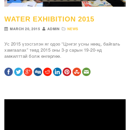
WATER EXHIBITION 2015
MARCH 20, 2015
ADMIN
NEWS
Ус 2015 үзэсгэлэн яг одоо “Цэнгэг усны нөөц, байгаль
хамгаалах” төвд 2015 оны 3-р сарын 19-20-нд
амжилттай болж өнгөрлөө.