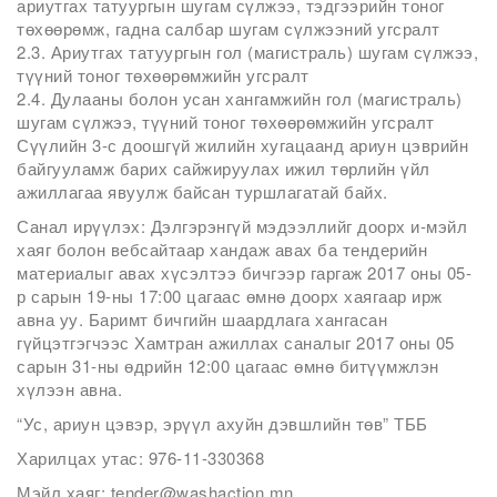
ариутгах татуургын шугам сүлжээ, тэдгээрийн тоног
төхөөрөмж, гадна салбар шугам сүлжээний угсралт
2.3. Ариутгах татуургын гол (магистраль) шугам сүлжээ,
түүний тоног төхөөрөмжийн угсралт
2.4. Дулааны болон усан хангамжийн гол (магистраль)
шугам сүлжээ, түүний тоног төхөөрөмжийн угсралт
Сүүлийн 3-с доошгүй жилийн хугацаанд ариун цэврийн
байгууламж барих сайжируулах ижил төрлийн үйл
ажиллагаа явуулж байсан туршлагатай байх.
Санал ирүүлэх: Дэлгэрэнгүй мэдээллийг доорх и-мэйл
хаяг болон вебсайтаар хандаж авах ба тендерийн
материалыг авах хүсэлтээ бичгээр гаргаж 2017 оны 05-
р сарын 19-ны 17:00 цагаас өмнө доорх хаягаар ирж
авна уу. Баримт бичгийн шаардлага хангасан
гүйцэтгэгчээс Хамтран ажиллах саналыг 2017 оны 05
сарын 31-ны өдрийн 12:00 цагаас өмнө битүүмжлэн
хүлээн авна.
“Ус, ариун цэвэр, эрүүл ахуйн дэвшлийн төв” ТББ
Харилцах утас: 976-11-330368
Мэйл хаяг: tender@washaction.mn