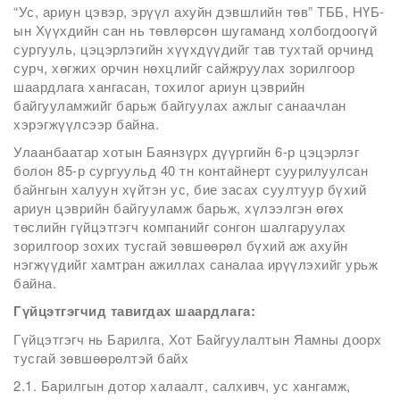
“Ус, ариун цэвэр, эрүүл ахуйн дэвшлийн төв” ТББ, НҮБ-
ын Хүүхдийн сан нь төвлөрсөн шугаманд холбогдоогүй
сургууль, цэцэрлэгийн хүүхдүүдийг тав тухтай орчинд
сурч, хөгжих орчин нөхцлийг сайжруулах зорилгоор
шаардлага хангасан, тохилог ариун цэврийн
байгууламжийг барьж байгуулах ажлыг санаачлан
хэрэгжүүлсээр байна.
Улаанбаатар хотын Баянзүрх дүүргийн 6-р цэцэрлэг
болон 85-р сургуульд 40 тн контайнерт суурилуулсан
байнгын халуун хүйтэн ус, бие засах суултуур бүхий
ариун цэврийн байгууламж барьж, хүлээлгэн өгөх
төслийн гүйцэтгэгч компанийг сонгон шалгаруулах
зорилгоор зохих тусгай зөвшөөрөл бүхий аж ахуйн
нэгжүүдийг хамтран ажиллах саналаа ирүүлэхийг урьж
байна.
Гүйцэтгэгчид тавигдах шаардлага:
Гүйцэтгэгч нь Барилга, Хот Байгуулалтын Яамны доорх
тусгай зөвшөөрөлтэй байх
2.1. Барилгын дотор халаалт, салхивч, ус хангамж,